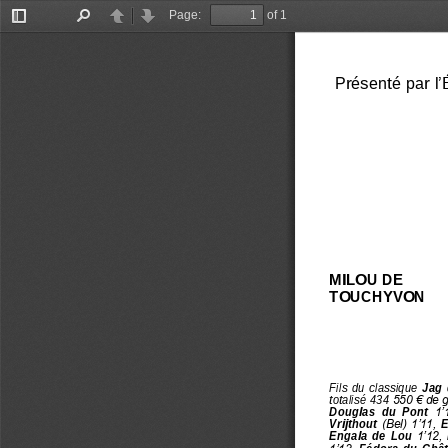
Page:
of 1
Toggle
Find
Previous
Next
Sidebar
Présenté par
l
MILOU
DE 
TOUCHYVON
Fils  du  classique 
Jag  
totalisé 434
550 € de ga
Douglas  du  Pont 
1’
Vrijthout
(Bel) 1’11, 
E
Engala  de  Lou 
1’12, 