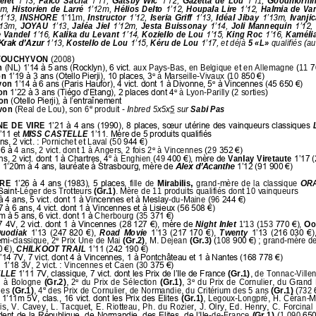
elet 
1’13, 
Falco  Sacha 
1’11, 
Gatsby  Wic 
1’12, 
Gazetta  de  Lou 
1’1
1
, 
Goodmorning
m, 
Historien  de Larré 
1’1
2m
, 
Hélios  Delto 
1’12, 
Houpala Lire 
1’12, 
Halmia de Van
1’13, 
INSHORE 
1’1
1
m, 
Instructor 
1’1
2
,
Iseria  Griff 
1’13, 
Idéal  Jibay 
1’13m, 
Ivanjic
1
3m
, 
JOYAU
1’1
3
, 
Jaléa  Jiel 
1’12m, 
Jesta  Buissonay 
1’14, 
Joli  Mannequin 
1’12, 
 Vandel 
1’16, 
Kalika du Levant 
1’14, 
Koziello
de Lou 
1’15, 
King Roc 
1’16, 
Kamélia
Krak d’Azur 
1’13, 
Kostello de Lou 
1’15, 
Kéru de Lou 
1’17, 
et déjà 
5
«L»
qualifiés (au
 TOUCHYVON 
(2008)
 
(NL) 1’14 à 5 ans (Rocklyn), 6 vict. 
aux Pays
-
Bas, en Belgique et en Allemagne (11
7
e
n 
1’19 à 3 ans (Otello Pierji), 10 places, 3
à Marseille
-
Vivaux (10
850 €)
e
von 
1’14 à 6 ans (Paris Haufor), 4 vict. dont 1 à Divonne, 5
à Vincennes (45 650 €)
e
on 
1’22 à 3 ans (Tiégo d’Etang), 2 places dont 4
à Lyon
-
Parilly (2 sorties)
on 
(Otello Pierji), à l’entraînement
e
von 
(Real de Lou), son 6
produi
t 
-
Inbred 
5x5
x
5
sur 
Sabi Pas
E DE VIRE 
1’21 à 4 ans (1990), 8 places, sœur utérine des vainqueurs classiques 
’11 et 
MISS CASTELLE 
1’11. Mère de 5 produits qualifiés
ns, 2 vict.
: Pornichet et Laval (50
944 €)
e
6 à 
4 ans, 2 vict. dont 1 à Angers, 2 fois 2
à Vincennes (29
352 €)
e
ns, 2 vict. dont 1 à Chartres, 4
à Enghien (49
400 €), mère de 
Vanlay Viretaute 
1’17 
e
1’20m à 4 ans, lauréate à Strasbourg, mère de 
Alex d’Acanthe
1’12 (91
900 €)
IRE 
1’26 à 4 ans (1983), 5 places, 
fille de 
Mirabilis, 
grand
-
mère  de la classique 
ORA
Saint
-
Léger des Trotteurs 
(Gr.1)
. M
ère de 11 produits 
qualifiés dont 10 vainqueurs
à 4 ans, 5 vict. dont 1 à Vincennes et à Meslay
-
du
-
Maine (96
244 €)
7 à 6 ans, 4 vict. dont 1 à Vincennes et à Lisieux (56
508 €)
 à 5 ans, 6 vict. dont 1 à 
Cherbourg (35
371 €)
7 4V, 2 vict. dont 1 à Vincennes (28
127 €), mère de 
Night Inlet
1'13 (153
770 €), 
Oo
uodiak 
1’13 (247
820 €), 
Road  Movie 
1’13 (217
170 €), 
Twenty 
1’13 (216
030 €),
e
emi
-
classiq
ue, 2
Prix Une de Mai 
(Gr.2)
, M. Dejean 
(Gr.3) 
(108
900 €)
; grand
-
mère de
 €), 
CHILKOOT TRAIL 
1’11 (242
190 €)
’14 7V, 7 vict. dont 4 à Vincennes, 1 à Pontchâteau et 1 à Nantes (168
778 €)
d
1’18 3
V, 2 vict.
: Vincennes et Caen (30
375 €)
LLE 
1’11 7V, classique, 7 vict. dont les Prix de l’Ile de France 
(Gr.1)
, de Tonnac
-
Ville
e
e
  à Bologne 
(Gr.2)
, 2
du  Prix  de Sélection 
(Gr.1)
,  3
du Prix  de Cornulier
, du Grand P
e
les 
(Gr.1)
, 4
des Prix de Cornulier, de Normandie, du Critérium des 5 ans 
(Gr.1) 
(732
 
1’11m 5V, clas., 16 vict. dont les Prix des Elites 
(Gr.1)
, Legoux
-
Longpré, H. Céran
-
Ma
is,  V.  Cavey,  L.  Tacquet,  E.  Riotteau,  Ph.  du  Rozier,  J.  Olry,  Ed.  Henry,  C.  Forcinal 
dent de la République, de Normandie, des Elites, de l’Ile
-
de
-
France 
(Gr.1) 
(1
090
650