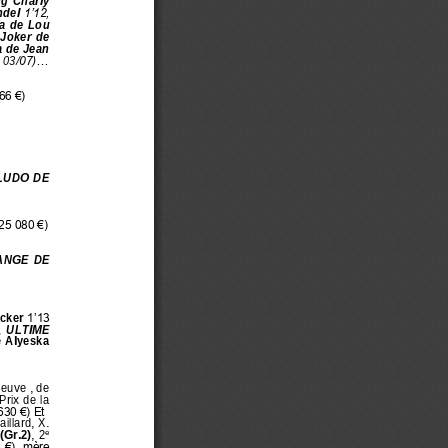
  Charly 
del 
1’12, 
a  de  Lou 
Joker  de 
 de Jean 
 
03
/07)...
66 €)
LUDO DE 
(25
080 €)
NGE  DE 
cker
1’13 
 
ULTIME 
 
Alyeska
neuve , de 
rix  de la 
630 €) Et
illard, X. 
e
(Gr.2)
,  2
 €), mère 