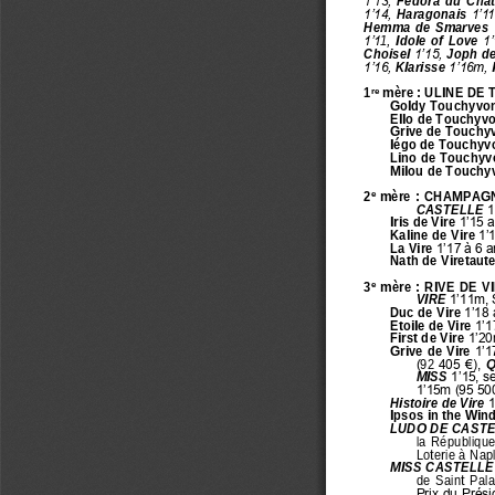
1’13, 
Fédora 
du  Chât
1’14, 
Haragonais 
1’11
Hemma  de  Smarves 
1’1
1
, 
Idole  of  Love 
1’
Choisel 
1’15, 
Joph de
1’16, 
Klarisse 
1’16m, 
1
mère : 
ULINE DE
re
Goldy Touchyvon
Ello de Touchyvo
Grive de Touchy
Iégo de Touchyv
Lino de Touchyv
Milou de Touchy
2
mère :
CHAMPAGN
e
CASTELLE 
1
Iris de Vire 
1’15 a
Kaline de Vire 
1’1
La Vire 
1’17 à 6 a
Nath de Viretaut
3
mère  : RIVE DE V
e
VIRE 
1’11m, 
Duc de Vire 
1’18 
Etoile de Vire 
1’1
First de Vire 
1’20m
Grive de Vire 
1’1
(92
405 €), 
Q
MISS 
1’15, s
1’15m (95
500
Histoire de Vire 
1
Ipsos in the Win
LUDO DE CASTE
la République
Loterie à Nap
MISS CASTELLE
de  Saint  Pal
a
Prix du Prési