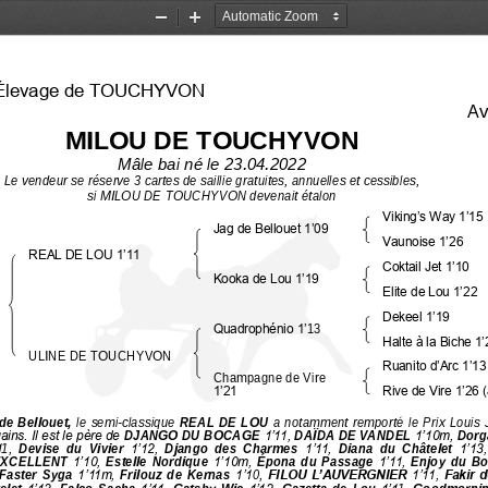
Zoom
Zoom
Out
In
’Élevage de TOUCHYVON
Av
MILOU DE TOUCHYVON
Mâle bai né le 23.04.2022
Le vendeur se réserve 3 cartes de saillie gratuites, annuelles et 
cessibles,
si MILOU DE TOUCHYVON devenait étalon
Viking’s Way 1’15
Jag de Bellouet 1’09
Vaunoise 1’26
REAL DE LOU 1’11
Coktail Jet 1’10
Kooka de Lou 1’19
Elite de Lou 1’22
Dekeel 1’19
Quadrophénio 1’
13
Halte à la Biche 1’
ULINE DE TOUCHYVON
Ruanito d’Arc 1’13
Champagne de Vire 
1’21
Rive de Vire 1’26 (
de  Bellouet, 
le  semi
-
classique 
REAL  DE  LOU 
a  notamment  remporté  le  Prix  Louis  Jar
ins. Il est le père de
DJANGO DU BOCAGE 
1’11, 
DAÏDA DE VANDEL 
1’10m, 
Dorga
1
1
,
Devise  du  Vivier 
1’12, 
Django  des  Charmes 
1’11, 
Diana  du  Châtelet 
1’13,
XCELLENT 
1’10, 
Estelle  Nordique 
1’10m, 
Épona  du  Passage 
1’11, 
Enjoy  du  B
Faster  Syga 
1’11m, 
Frilouz  de  Kernas 
1’1
0
, 
FILOU L’AUVERGNIER 
1’11, 
Fakir d