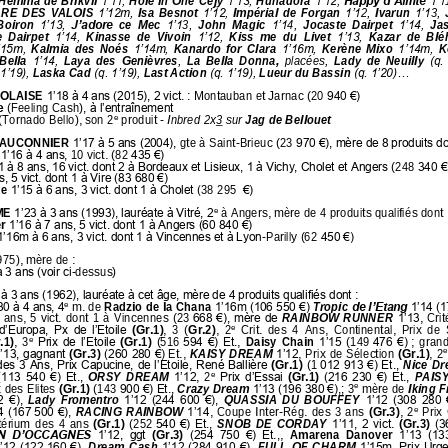
Hemma de Brikvil 
1’11, 
Hole in One Cejy 
1’13, 
Hunadora 
1’12, 
Happy d’Aimté 
1’1
RE  DES  VALOIS 
1’12m, 
Isa  Besnot 
1’12, 
Impérial  de  Forgan 
1’1
2
, 
Ivarun 
1’1
3
, 
Boiron 
1’13, 
J’adore 
c
e  Mec 
1’1
3
, 
John  Magic 
1’1
4
, 
Jocaste  Dairpet 
1’14, 
Jas
  Dairpet 
1’14, 
Kinasse  de  Vivoin 
1’12,
Kiss  me  du  Livet 
1’13, 
Kazar  de  Blé
’15m, 
Kalmia  des  Noés 
1’14m, 
Kanardo  for  Clara 
1’16m, 
Kerène  Mixo 
1’14m, 
K
Bella 
1’14, 
Laya  des  Genièvres
, 
La  Bella  Donna, 
placées, 
Lady  de  Neuilly
(q.
 1’19), 
Laska Cad
(q. 1’19), 
Last Action
(q. 1’19), 
Lueur du Bassin
(q. 1’20)
...
IOLAISE 
1’18 à 4 ans (2015), 2 vict.
: Montauban et Jarnac (20
940 €)
e 
(Feeling Cash)
, à l’entraînement
e
(Tornado Bello), son 2
produit 
-
Inbred 
2x
3
sur 
Jag de Bellouet
AUCONNIER 
1’17 à 5 ans (2004), 
gte
à Saint
-
Brieuc (23
970 €), mère de 8 produits do
 
1’16 à 4 ans, 
10 vict. (82
435 €)
1 à 8 ans, 16 vict. dont 2 à Bordeaux et Lisieux, 1 à Vichy, Cholet et Angers
(248
340 €
, 5 vict. dont 1 à Vire (83
680 €)
e 
1’15 à 6 ans, 3 vict. dont 1 à Cholet (
38
295 
€)
e
E 
1’23 à 3 ans (1993), lauréate à Vitré, 2
à Angers, mère de 4 produits qualifiés dont
r 
1’16 à 7 ans, 5 vict. dont 1 à Angers (60
840 €)
1’16m à 6 ans, 3 vict. dont 1 à Vincennes et à Lyon
-
Parilly (62
450 €)
975), mère de
:
 3 ans (voir ci
-
dessus)
 à 3 ans (1962), lauréate à cet âge, mère de 4 produits qualifiés dont
:
e
30 à 4 ans, 4
m
.
de 
Radzio de la Chana 
1’16m (106
550 €) 
Tropic
de l’Etang
1’14 (1
4 ans
,
5 vict
. dont 1  à Vincennes (23
668 €), mère de 
RAINBOW  RUNNER
1’13
, 
Crit
e
 d’Europa, Px de l’Etoile 
(Gr.1)
,  3  (
Gr.2)
,  2
Crit.  des  4  Ans,  Continental,  Prix  de 
e
.1)
,  3
Prix de l’Etoile 
(Gr.1)
(516
594 €) Et.
, 
Daisy  Chain 
1’15
(149
476 €)
;  gran
e
’13, gagnant
(Gr.3)
(260 280 €)
Et.
, 
KAISY DREAM 
1’12
,
Prix de Sélection 
(Gr.1)
, 2
es 3 Ans, Prix Capucine, de l’Etoile, René Ballière 
(Gr.1) 
(1
012 913 €) Et.,
Nice D
e
(113 540 €) Et., 
ORSY  DREAM
1’12
, 
2
Prix d’Essai 
(Gr.1) 
(216 230 €) Et., 
PAISY
e
 des Elites 
(Gr.1)
(143
900 €) Et., 
Crazy Dream
1’13 (196
380 €),; 
3
mère de
Iking 
 €), 
Lady  Fromentro
1’12 (244 600 €), 
QUASSIA  DU  BOUFFEY
1’12 (308 280 €
e
4 (167
500 €), 
RACING  RAINBOW 
1’14
, Coupe Inter
-
Rég
.
des 3 ans 
(Gr.3)
,  2
Prix 
térium  des  4  ans 
(Gr.1) 
(252
540 €) Et.,
SNOB  DE  CORDAY
1’11, 2 vict. 
(Gr.3)
(3
N  D’OCCAGNES
1’12,  ggt 
(Gr.3)
(254  750  €)  Et.,
,
Amarena  Danover
1’13  (13
’12 (122
160 €), 
Dream  Cash
1’12 (284 910
€), 
FULL  OF CHARM
1’15m, Prix Urge