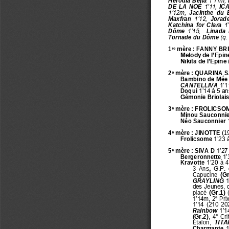
Hérodia Bella 
1’11m, 
DE  LA  NOÉ 
1’11, 
ICA
1’1
2
m, 
Jacinthe  du  
Maxfran 
1’12, 
Jorade
Katchina  for  Clara 
1
Dôme 
1’15,  
Linada  
Tornade du Dôme
(q.
1
mère
: FANNY BR
re
Melody de l’Epin
Nikita de l’Epine 
2
mère : 
QUARINA S
e
Bambino de Mée
CANTELLIVA 
1’1
Doqui 
1’14 à 5 ans
Gémonie Briolais
3
mère : 
FROLICSOM
e
Minou Sauconnie
Néo Sauconnier 
4
mère : 
JINOTTE 
(1
e
Frolicsome 
1’23 à
5
mère : 
SIVA D 
1’27
e
Bergeronnette 
1’
Kravotte 
1’20
à  
3  Ans
, 
G.P. 
Capucine 
(Gr
GRAYLING
1
des Jeunes, d
placé 
(Gr.1)
e
1’14m, 2
Prix
1’14 (210 202
Rainbow
1’1
e
(Gr.2)
,  4
Cri
Etalon, 
TITA
Charmante 
1