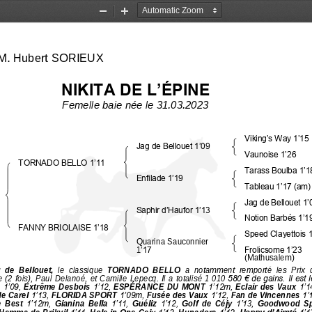
Zoom
Zoom
Out
In
M. Hubert SORIEUX
NIKITA DE L’ÉPINE
Femelle baie née le 31.03.2023
Viking’s Way 1’15
Jag de Bellouet 1’09
Vaunoise 1’26
TORNADO BELLO 1’11
Tarass Boulba 1’1
Enfilade 1’19
Tableau 1’17 (am)
Jag de Bellouet 1’
Saphir d’Haufor 1’13
Notion Barbés 1’1
FANNY BRIOLAISE 1’18
Speed Clayettois 
Quarina Sauconnier 
1
’17
Frolicsome 1’23
(Mathusalem)
  de  Bellouet, 
le  classique 
TORNADO  BELLO 
a  notamment  remporté  les  Prix  
 (2 fois), Paul  Delanoé, et Camille Lepecq. Il  a totalisé 1
010
580 € de gains. Il est 
 
1’09, 
Extrême Desbois 
1’12, 
ESPÉRANCE DU MONT 
1’12m, 
Eclair des Vaux 
1’1
de Carel 
1’13, 
FLORIDA SPORT 
1’09m, 
Fusée des Vaux 
1’12, 
Fan de Vincennes 
1’
  Best 
1’12m, 
Gianina  Bella 
1’11, 
Guéliz 
1’12, 
Golf  de  Céjy 
1’1
3
, 
Goodwood  Sp