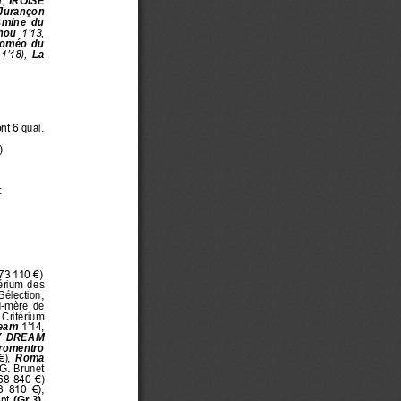
1
, 
IROISE 
Jurançon 
mine  du 
hou 
1’13, 
oméo  du 
 1’18), 
La 
nt 6 
q
ual
.
)
:
73
110 €)
érium
des
 Sélection, 
d
-
mère  de 
 
Crit
érium
ream
1’14, 
  DREAM 
Fromentro
), 
Roma 
 G. Brunet 
68 840 €) 
3  810  €)
, 
nt 
(Gr.3)
, 