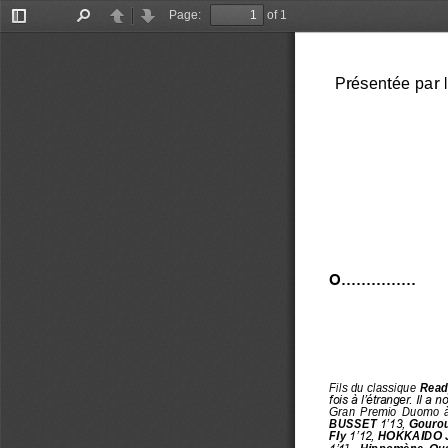
Page:
of 1
Toggle
Find
Previous
Next
Sidebar
Présenté
e
par 
O...............
Fils du classique 
Read
fois à l’étranger. Il 
Gran  Premio  Duomo  à  F
BUSSET 
1’13, 
Gourou
Fly 
1’12, 
HOKKAIDO J