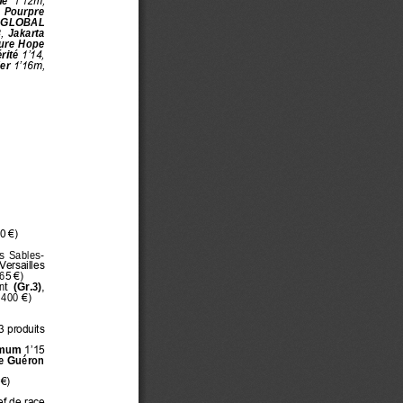
e 
1’12m, 
  Pourpre 
GLOBAL 
, 
Jakarta 
ure Hope
rité 
1’14, 
er 
1’16m, 
0 €)
s  Sables
-
Versailles 
6
5 €)
nt 
(Gr.3)
,
 400
€)
3 produits 
imum
1’15 
e Guéron
€)
f de race 