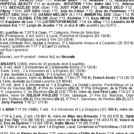
snot 
1’1
1
, 
KRAESJ
(Nor)  1’11, 
HAKIM  GRIFF 
1’10, 
Headline 
1’13, 
Hotkatissim
HOPEFUL  BEAUTY
1’11 en Australie,  
INTUITION 
1’10m, 
Imiko  Jiel 
1’12,  
Inferno
1’13, 
BEDAZZLED  SOX
(Sue) 1’10, 
JUST  FOR  LOVA 
1’1
1
, 
JINGLE  DELO 
1’12, 
 Fligny 
1’1
2
m, 
JOY  SISU
(Sue) 1’1
1
, 
Joia  du  Citrus 
1’12, 
Java  du  Pommeau 
1’13
RFECT SISU
(Nor) 1’10, 
DANISH MELODY 
(It.)
1’13,
IMMORTAL DOC
(Sue) 1’12, 
P
VE 
1’12m, 
GLOBAL ETALON 
(Sue) 1’12, 
Karmina 
1’1
3
, 
Kazy Mérité 
1’12, 
Klimt Mé
13, 
Kapitano de Lou 
1’13, 
LISTENTOTHEMUSIC 
1’14, 
Le Jibay 
1’13, 
Léandro de M
orezza Éra 
1’17, 
Largo de Joudes 
1’16,
et déjà 
8
«
M
»
qualifiés (au 
01
/
07
)...
re
9), qualifiée en 1’20’’5 à Caen, 1
Catégorie, Prime de Sélection
 4V
(Prodigious),
4 vict.
dont
1 à Laval, Pornichet
et Graignes
(84
130 €)
6 à 4 ans (Prodigious),
lauréat
à Vire
(16
030 €)
e
4 ans (Orlando Vici), lauréat
à Avignon,
2
à Marseille
-
Vivaux et 
à 
Cavaillon 
(35
355 
€)
Noyer), qualifiée
en 1’17’’7 à Caen (
3
sorties)
od Boy Ligneries)
f)
e
ntissime), son 9
produit
-
Inbred 
4x
5
sur 
Nesmile
BRISANTS 
(1996), mère de 10 produits dont 9 qualifiés
V, 4 vict. dont 1 à Vincennes et 2 à Marseille
-
Borély (74
120 €)
5 ans, 3 vict.
: 2 à Vincennes et 1 à Enghien (82
120 €)
e
4 ans, lauréate à La Capelle, 2
à Enghien (27
090 €)
17 à 3 ans
,
placée
, mère de 
Brioni Arctic
1’13m (77
750 €)
, 
French Arctic
1’13 (35
73
à 3 ans, lauréate au Croisé
-
Laroche (18
850 €)
 10 vict. dont 3 à Vincennes et 1 à Enghien, Le Croisé
-
Laroche,  Pontchâteau  et  Le
e
e
Prix de Vaumas 
(Gr.3)
, 4
Prix de Valence
(
(Gr.3)
, 5
Prix d’Avignon, de la Porte de 
x P. Leguerney, C. de Wazières 
(Gr.2) 
(330
770 €), mère de 
Just First Lady
1’14 (
21 3
e
alifiée,  mère  de 
ISILDUR  PAULOIS 
1’13m,  classique,  2
Prix  Ed.  Marcillac,  Urge
e
 des Trotteurs 
(Gr.1)
, Prix Hémine 
(Gr.2)
, 4
Prix F. Gauvreau, de Pardieu 
(Gr.2)
(
123
 
Jerry Paulois
1’16 (
17 370
€)
 L’ARIA 
1’17 5V (1980), 7 vict.
: 6 à Vincennes et 1 à Graignes (101
569 €), mère de 
 
1’19 à 3 ans, 2 vict. (16
891 €), mère de 
Miss  des Brisants
1’15 (53
670 €), 
Opt
ay You T
é
jy
1’14 (68
100 €)
; grand
-
mère de 
Sissi Mascar 
1’16 (49
415 €), 
Vasco d
), 
È
ve de Guéron
1’13 (95
730 €)
, 
Halto Messi
1’15 (65
215 €)
ts
1’15m à 7 ans, 6 vict. dont 1 à Enghien, Laval, Cordemais et Pontchâteau (128
870 
1970), fille de 
Pintev de Sassy
1’23, sœur utérine d’
Odile de Sassy
1’18, mère du che