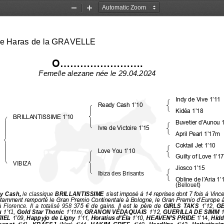
Zoom
Zoom
Out
In
le 
Haras de la GRAVELLE
O.....................
....
Femelle alezane née le 29.04.2024
Indy de Vive 1’11
Ready Cash 1’10
Kidéa 1’18
BRILLANTISSIME 1’10
Buvetier d’Aunou 
Ivre de Victoire 1’15
April Pearl 1’17m
Coktail Jet 1’10
Love You 1’10
Guilty of Love 1’17
VIBIZA
Jiosco 1’15
Ibiza des Brisants 
Obline de l’Aria 1’
(Bellouet)
y Cash, 
le classique 
BRILLANTISSIME 
s’est imposé à 14 reprises dont 7 fois à Vinc
a notamment remporté le Gran Premio Continentale à Bologne, le Gran Premio d’Europe 
lorence.  Il  a  totalisé  958
375 € de gains. Il est le père de 
GIRLS  TAKS 
1’12, 
GE
 
1’1
1
, 
Gold Star Thonic
1’11m, 
GRANON VÉDAQUAIS 
1’12, 
GUERILLA DE SIMM 
1
IEL 
1’09, 
Happyjo de Ligny 
1’11, 
Horatius d’Éla 
1’10, 
HEAVEN’S PRIDE 
1’14, 
Hidd