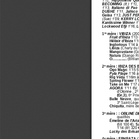
1’1
1
, 
Hippomène  Que
B
ECOMING
(It.) 1’1
1
, 
1’13, 
Italiano  di  Pao 
DUBHE 
1’11, 
Jalisco 
Galaa 
1’13, 
J
UST PE
(Sue) 1’09, 
KERRY LO
Kantissime Winner 
1’
Lockwood Efji 
1’16, 
L
1
mère : 
VIBIZA 
(200
re
Fruit d’Ibiza
1’13
Hélixir d’Ibiza 
1’1
Inglorious 
1’14 à 
Libiza 
(Charly du 
Mangoustane 
(Go
Natura 
(Django Rif
O.........
....
(Brilla
2
mère :
IBIZA DES 
e
Ogo Majyc
1’15 5
Pyla Plage
1’16 à 
Rig Véda 
1’16m à 
Spring Flower 
1’
Take on Me 
1’17 
AGORA 
1’11 6V,
e
d’Olonne , 2
e
(Gr.3)
, 6
Pri
Balle  Neuve
,  qu
e
3
Saint
-
Léger
Chiquita
, mère de
3
mère : 
: 
OBLINE DE
e
qualifiés
Émeline de l’Aria
(68
100 €), 
S
1’14 (81
320 €
Lucky des Brisan
4
mère : 
EPHRATA 
(
e