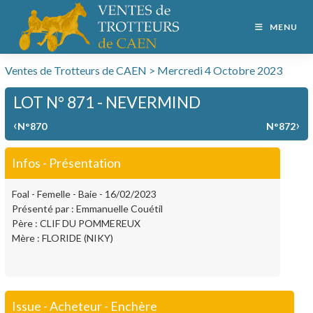
MENU
Ventes de Trotteurs de CAEN > Mercredi 4 Octobre 2023
LOT N° 871 - NEVERMIND
‹
›
N°870
N°872
Infos - Présentation
Foal - Femelle - Baie - 16/02/2023
Présenté par : Emmanuelle Couétil
Père : CLIF DU POMMEREUX
Mère : FLORIDE (NIKY)
Issue - Acheteur - Enchère