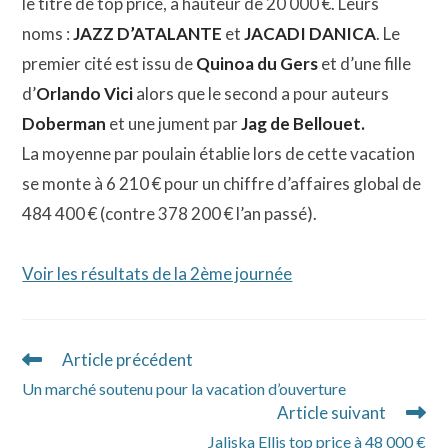
le titre de top price, à hauteur de 20 000 €. Leurs
noms :
JAZZ D’ATALANTE
et
JACADI DANICA
. Le
premier cité est issu de
Quinoa du Gers
et d’une fille
d’
Orlando Vici
alors que le second a pour auteurs
Doberman
et une jument par
Jag de Bellouet.
La moyenne par poulain établie lors de cette vacation
se monte à 6 210 € pour un chiffre d’affaires global de
484 400 € (contre 378 200 € l’an passé).
Voir les résultats de la 2ème journée
Article précédent
Read
more
Un marché soutenu pour la vacation d’ouverture
articles
Article suivant
Jaliska Ellis top price à 48 000 €