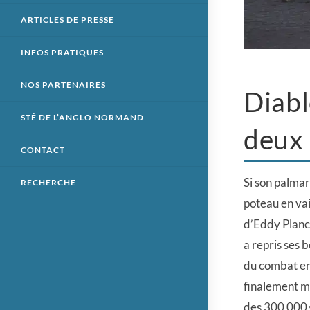
ARTICLES DE PRESSE
INFOS PRATIQUES
NOS PARTENAIRES
Diabl
STÉ DE L’ANGLO NORMAND
deux 
CONTACT
Si son palmar
RECHERCHE
poteau en va
d’Eddy Planch
a repris ses 
du combat en 
finalement mo
des 300 000 