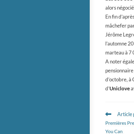
alors négocié
En fin d’aprè
mâchefer pari
Jérôme Legro
l’automne 201
marteau à 7 
A noter égal
pensionnaire 
d’octobre, à 
d’
Uniclove
a
Article
Read
more
Premières Pr
articles
You Can