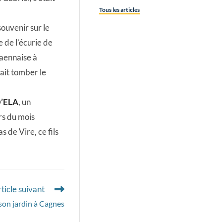
Tous les articles
souvenir sur le
e de l’écurie de
caennaise à
fait tomber le
’ELA
, un
rs du mois
 de Vire, ce fils
ticle suivant
son jardin à Cagnes