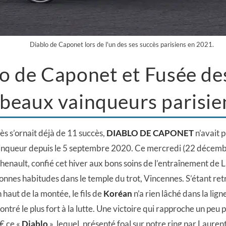
Diablo de Caponet lors de l'un des ses succès parisiens en 2021.
o de Caponet et Fusée de
beaux vainqueurs parisie
ès s’ornait déjà de 11 succès,
DIABLO DE CAPONET
n’avait p
inqueur depuis le 5 septembre 2020. Ce mercredi (22 décembr
enault, confié cet hiver aux bons soins de l’entraînement de 
bonnes habitudes dans le temple du trot, Vincennes. S’étant ret
haut de la montée, le fils de
Koréan
n’a rien lâché dans la ligne
ntré le plus fort à la lutte. Une victoire qui rapproche un peu p
€ ce «
Diablo
», lequel, présenté foal sur notre ring par Laurent