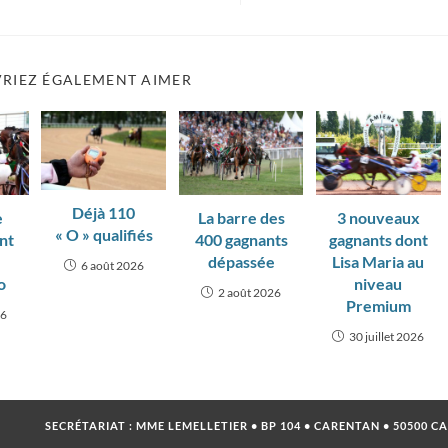
RIEZ ÉGALEMENT AIMER
Déjà 110
e
La barre des
3 nouveaux
« O » qualifiés
ant
400 gagnants
gagnants dont
dépassée
Lisa Maria au
6 août 2026
o
niveau
2 août 2026
Premium
26
30 juillet 2026
SECRÉTARIAT : MME LEMELLETIER • BP 104 • CARENTAN • 50500 C