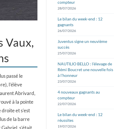
compteur
28/07/2026
Le bilan du week-end : 12
gagnants
26/07/2026
s Vaux,
Juventus signe un neuvième
succès
25/07/2026
ns
NAUTILIO BELLO : l’élevage de
Rémi Boucret une nouvelle fois
à l’honneur
lus passé le
23/07/2026
e), l’élève
4 nouveaux gagnants au
Laurent Abrivard,
compteur
rouvé à la pointe
22/07/2026
 droite et s’est
Le bilan du week-end : 12
lus de la barre
réussites
19/07/2026
 Gabriel, s’était