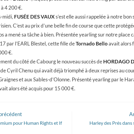
 à 4 200 €.
s-midi,
FUSÉE DES VAUX
s’est elle aussi rappelée à notre bon 
sien. C’est au prix d’une belle fin de course que cette protégé
s a mené sa tâche à bien. Présentée yearling sur notre place 
7 par l’EARL Blestel, cette fille de
Tornado Bello
avait alors 
000 €.
ement du côté de Cabourg le nouveau succès de
HORDAGO D
de Cyril Chenu qui avait déjà triomphé à deux reprises au cou
Graignes et aux Sables-d’Olonne. Présenté yearling par le Haras
vait alors été acquis pour 15 000 €.
 précédent
Ar
emium pour Human Rights et If
Harley des Prés dans 