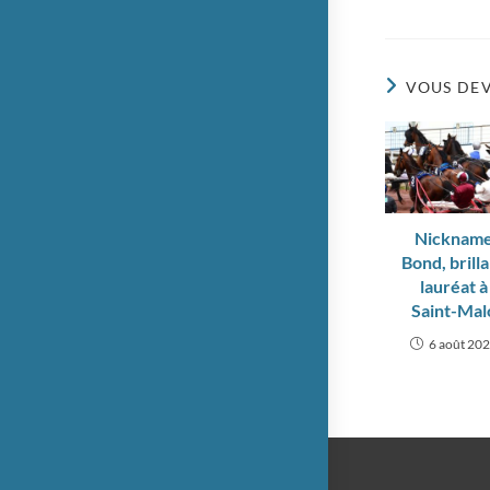
VOUS DEV
Nicknam
Bond, brill
lauréat à
Saint-Mal
6 août 20