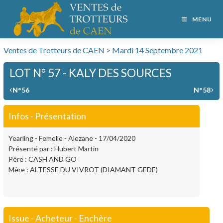
MENU
Ventes de Trotteurs de CAEN > Mardi 14 Septembre 2021
LOT N° 57 - KALY DES SOURCES
‹
›
N°56
N°58
Infos - Présentation
Yearling - Femelle - Alezane - 17/04/2020
Présenté par : Hubert Martin
Père : CASH AND GO
Mère : ALTESSE DU VIVROT (DIAMANT GEDE)
Issue - Acheteur - Enchère