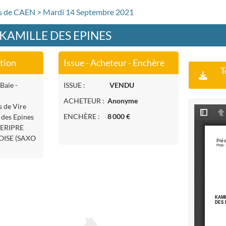
rs de CAEN > Mardi 14 Septembre 2021
- KAMILLE DES EPINES
ation
Issue - Acheteur - Enchère
T
Baie -
ISSUE :
VENDU
ACHETEUR :
Anonyme
s de Vire
ENCHÈRE :
8 000 €
 des Epines
HERIPRE
ROISE (SAXO