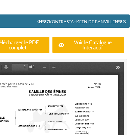
‹
›
–
N°87
KONTRASTA
KEEN DE BANVILLE
N°89
élécharger le PDF
Voir le Catalogue
complet
Interactif