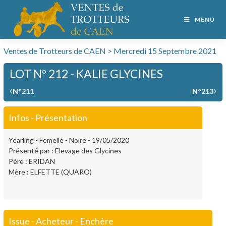
MENU
Ventes de Trotteurs de CAEN > Mercredi 15 Septembre 2021
LOT N° 212 - KALIE GLYCINES
‹
›
N°211
N°213
Infos - Présentation
Yearling - Femelle - Noire - 19/05/2020
Présenté par : Elevage des Glycines
Père : ERIDAN
Mère : ELFETTE (QUARO)
Issue - Acheteur - Enchère