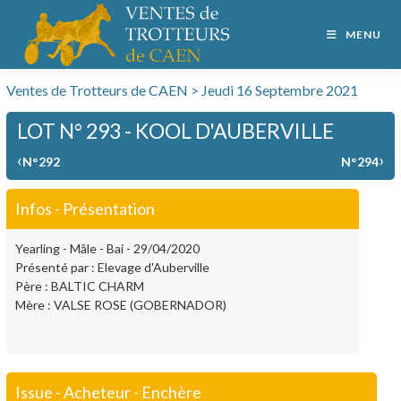
MENU
Ventes de Trotteurs de CAEN > Jeudi 16 Septembre 2021
LOT N° 293 - KOOL D'AUBERVILLE
‹
›
N°292
N°294
Infos - Présentation
Yearling - Mâle - Bai - 29/04/2020
Présenté par : Elevage d'Auberville
Père : BALTIC CHARM
Mère : VALSE ROSE (GOBERNADOR)
Issue - Acheteur - Enchère