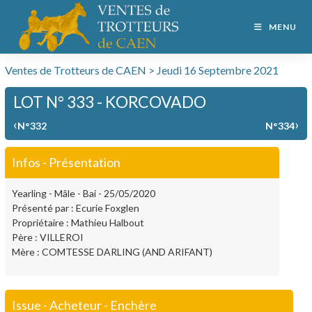
MENU
Ventes de Trotteurs de CAEN > Jeudi 16 Septembre 2021
LOT N° 333 - KORCOVADO
‹
›
N°332
N°334
Infos - Présentation
Yearling - Mâle - Bai - 25/05/2020
Présenté par : Ecurie Foxglen
Propriétaire : Mathieu Halbout
Père : VILLEROI
Mère : COMTESSE DARLING (AND ARIFANT)
Issue - Acheteur - Enchère