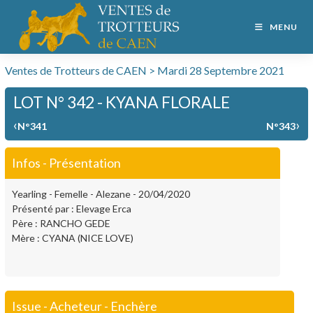
MENU
Ventes de Trotteurs de CAEN > Mardi 28 Septembre 2021
LOT N° 342 - KYANA FLORALE
‹
›
N°341
N°343
Infos - Présentation
Yearling - Femelle - Alezane - 20/04/2020
Présenté par : Elevage Erca
Père : RANCHO GEDE
Mère : CYANA (NICE LOVE)
Issue - Acheteur - Enchère