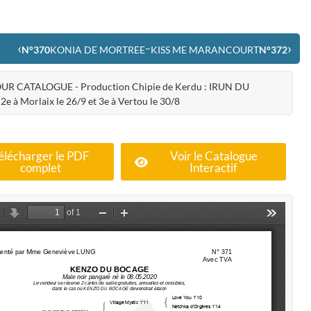
‹
›
–
N°370
KONIA DE MORTREE
KISS ME MARANCOURT
N°372
OUR CATALOGUE - Production Chipie de Kerdu : IRUN DU
e à Morlaix le 26/9 et 3e à Vertou le 30/8
élécharger le PDF
Voir le Catalogue
complet
Interactif