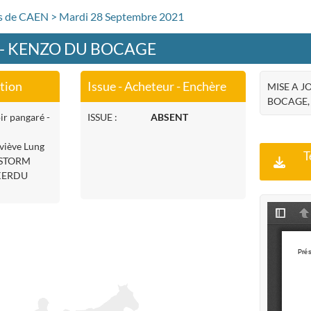
rs de CAEN > Mardi 28 Septembre 2021
1 - KENZO DU BOCAGE
ation
Issue - Acheteur - Enchère
MISE A J
BOCAGE, 2
ir pangaré -
ISSUE :
ABSENT
viève Lung
T
E STORM
 KERDU