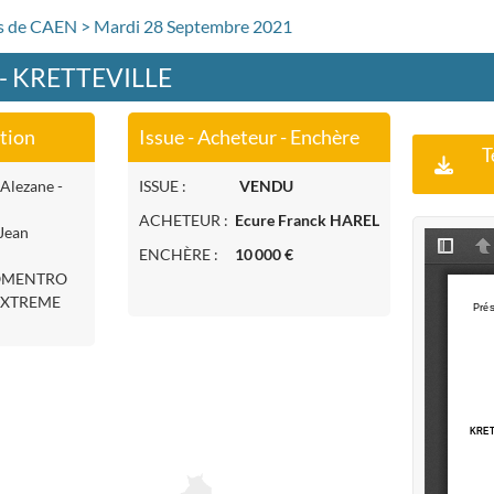
rs de CAEN > Mardi 28 Septembre 2021
 - KRETTEVILLE
ation
Issue - Acheteur - Enchère
T
 Alezane -
ISSUE :
VENDU
ACHETEUR :
Ecure Franck HAREL
Jean
ENCHÈRE :
10 000 €
ROMENTRO
(EXTREME