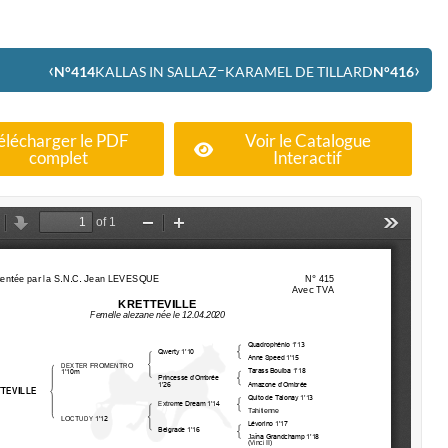
‹
›
–
N°414
KALLAS IN SALLAZ
KARAMEL DE TILLARD
N°416
élécharger le PDF
Voir le Catalogue
complet
Interactif