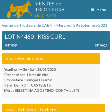
MENU
Ventes de Trotteurs de CAEN > Mercredi 29 Septembre 2021
LOT N° 460 - KISS CURL
‹
›
N°459
N°461
Infos - Présentation
Yearling - Mâle - Bai - 25/05/2020
Présenté par : Haras de Vire
Propriétaire : François Dujardin
Père : DETROIT CASTELETS
Mère : SELESTINA AGOSTINO (COKTAIL JET)
Issue - Acheteur - Enchère