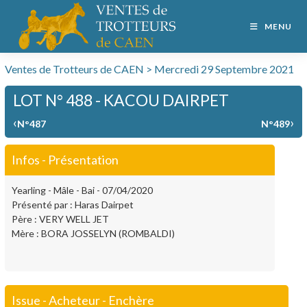
MENU
Ventes de Trotteurs de CAEN > Mercredi 29 Septembre 2021
LOT N° 488 - KACOU DAIRPET
‹
›
N°487
N°489
Infos - Présentation
Yearling - Mâle - Bai - 07/04/2020
Présenté par : Haras Dairpet
Père : VERY WELL JET
Mère : BORA JOSSELYN (ROMBALDI)
Issue - Acheteur - Enchère