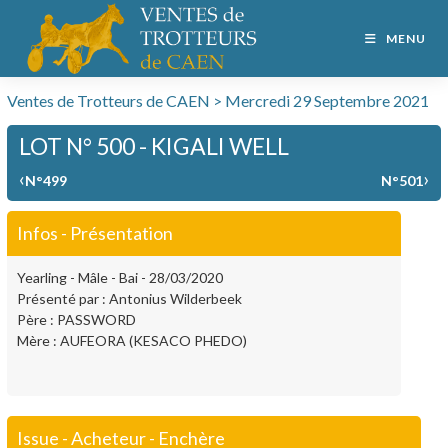
MENU
Ventes de Trotteurs de CAEN > Mercredi 29 Septembre 2021
LOT N° 500 - KIGALI WELL
‹
›
N°499
N°501
Infos - Présentation
Yearling - Mâle - Bai - 28/03/2020
Présenté par : Antonius Wilderbeek
Père : PASSWORD
Mère : AUFEORA (KESACO PHEDO)
Issue - Acheteur - Enchère