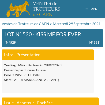
MENU
Ventes de Trotteurs de CAEN > Mercredi 29 Septembre 2021
LOT N° 530 - KISS ME FOR EVER
‹
›
N°529
N°531
Infos - Présentation
Yearling - Mâle - Bai foncé - 28/02/2020
Présenté par : Ecurie Jousse
Père : UNIVERS DE PAN
Mère : ACTA MARIA (AND ARIFANT)
Issue - Acheteur - Enchère