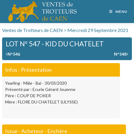
MENU
Ventes de Trotteurs de CAEN > Mercredi 29 Septembre 2021
LOT N° 547 - KID DU CHATELET
‹
›
N°546
N°548
Infos - Présentation
Yearling - Mâle - Bai - 30/03/2020
Présenté par : Ecurie Gérard Jouenne
Père : COUP DE POKER
Mère : FLORE DU CHATELET (ULYSSE)
Issue - Acheteur - Enchère