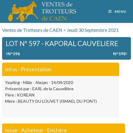
MENU
Ventes de Trotteurs de CAEN > Jeudi 30 Septembre 2021
LOT N° 597 - KAPORAL CAUVELIERE
‹
›
N°596
N°598
Infos - Présentation
Yearling - Mâle - Alezan - 14/04/2020
Présenté par : EARL de la Cauvellière
Père : KOREAN
Mère : BEAUTY DU LOUVET (ISMAEL DU PONT)
Issue - Acheteur - Enchère