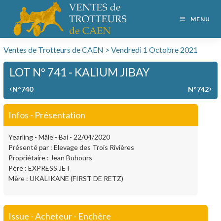
MENU
Ventes de Trotteurs de CAEN > Vendredi 1 Octobre 2021
LOT N° 741 - KALIUM JIBAY
‹
›
N°740
N°742
Infos - Présentation
Yearling - Mâle - Bai - 22/04/2020
Présenté par : Elevage des Trois Rivières
Propriétaire : Jean Buhours
Père : EXPRESS JET
Mère : UKALIKANE (FIRST DE RETZ)
Issue - Acheteur - Enchère