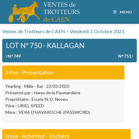
MENU
Ventes de Trotteurs de CAEN > Vendredi 1 Octobre 2021
LOT N° 750 - KALLAGAN
‹
›
N°749
N°751
Infos - Présentation
Yearling - Mâle - Bai - 22/03/2020
Présenté par : Haras de la Paumardière
Propriétaire : Ecurie N.-D. Neveu
Père : URIEL SPEED
Mère : VERA D'HAVAROCHE (PASSWORD)
Issue - Acheteur - Enchère