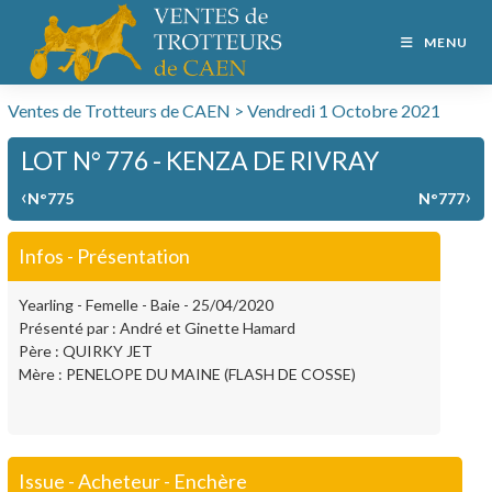
MENU
Ventes de Trotteurs de CAEN > Vendredi 1 Octobre 2021
LOT N° 776 - KENZA DE RIVRAY
‹
›
N°775
N°777
Infos - Présentation
Yearling - Femelle - Baie - 25/04/2020
Présenté par : André et Ginette Hamard
Père : QUIRKY JET
Mère : PENELOPE DU MAINE (FLASH DE COSSE)
Issue - Acheteur - Enchère