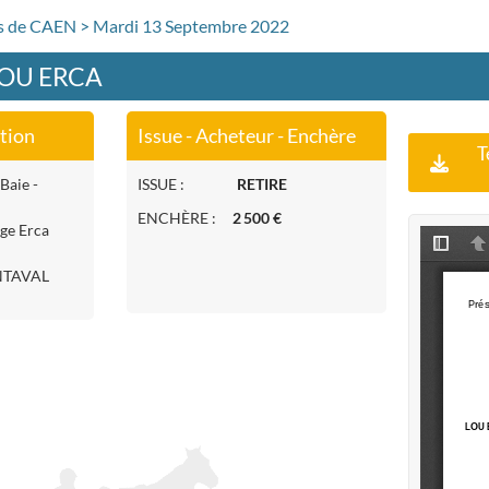
rs de CAEN > Mardi 13 Septembre 2022
 LOU ERCA
ation
Issue - Acheteur - Enchère
T
Baie -
ISSUE :
RETIRE
ENCHÈRE :
2 500 €
age Erca
NTAVAL