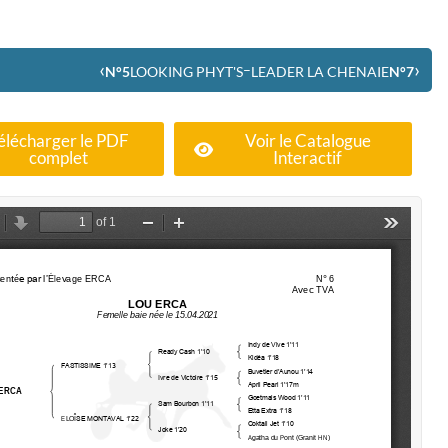
‹
›
–
N°5
LOOKING PHYT'S
LEADER LA CHENAIE
N°7
élécharger le PDF
Voir le Catalogue
complet
Interactif