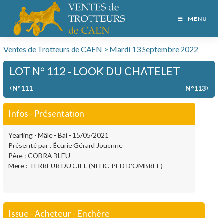
MENU
Ventes de Trotteurs de CAEN > Mardi 13 Septembre 2022
LOT N° 112 - LOOK DU CHATELET
‹
›
N°111
N°113
Infos - Présentation
Yearling - Mâle - Bai - 15/05/2021
Présenté par : Écurie Gérard Jouenne
Père : COBRA BLEU
Mère : TERREUR DU CIEL (NI HO PED D'OMBREE)
Issue - Acheteur - Enchère