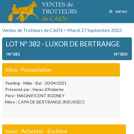
MENU
Ventes de Trotteurs de CAEN > Mardi 27 Septembre 2022
LOT N° 382 - LUXOR DE BERTRANGE
‹
›
N°381
N°383
Infos - Présentation
Yearling - Mâle - Bai - 20/04/2021
Présenté par : Haras d'Atalante
Père : MAGNIFICENT RODNEY
Mère : CAPA DE BERTRANGE (RIEUSSEC)
Issue - Acheteur - Enchère