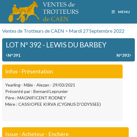
MENU
Ventes de Trotteurs de CAEN > Mardi 27 Septembre 2022
LOT N° 392 - LEWIS DU BARBEY
‹
›
N°391
N°393
Infos - Présentation
Yearling - Mâle - Alezan - 29/03/2021
Présenté par : Bernard Leprunier
Père : MAGNIFICENT RODNEY
Mère : CASSIOPEE KIRVA (CYGNUS D'ODYSSEE)
Issue - Acheteur - Enchère