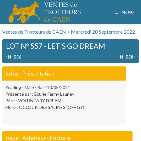
MENU
Ventes de Trotteurs de CAEN > Mercredi 28 Septembre 2022
LOT N° 557 - LET'S GO DREAM
‹
›
N°556
N°558
Infos - Présentation
Yearling - Mâle - Bai - 10/05/2021
Présenté par : Écurie Fanny Launey
Père : VOLUNTARY DREAM
Mère : OCLOCK DES SALINES (OFF GY)
Issue - Acheteur - Enchère