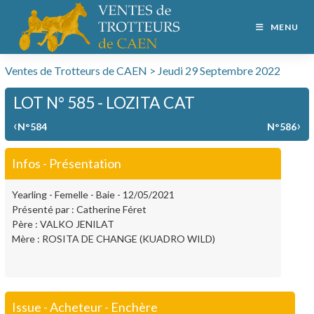
MENU
Ventes de Trotteurs de CAEN > Jeudi 29 Septembre 2022
LOT N° 585 - LOZITA CAT
‹
›
N°584
N°586
Infos - Présentation
Yearling - Femelle - Baie - 12/05/2021
Présenté par : Catherine Féret
Père : VALKO JENILAT
Mère : ROSITA DE CHANGE (KUADRO WILD)
Issue - Acheteur - Enchère