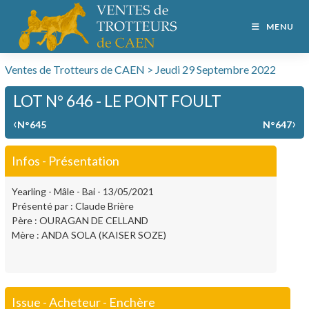
MENU
Ventes de Trotteurs de CAEN > Jeudi 29 Septembre 2022
LOT N° 646 - LE PONT FOULT
‹
›
N°645
N°647
Infos - Présentation
Yearling - Mâle - Bai - 13/05/2021
Présenté par : Claude Brière
Père : OURAGAN DE CELLAND
Mère : ANDA SOLA (KAISER SOZE)
Issue - Acheteur - Enchère