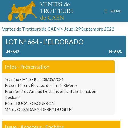
MENU
Ventes de Trotteurs de CAEN > Jeudi 29 Septembre 2022
LOT N° 664 - L'ELDORADO
‹
›
N°663
N°665
Infos - Présentation
Yearling - Mâle - Bai - 08/05/2021
Présenté par : Élevage des Trois Rivières
Propriétaire : Arnaud Desbans et Nathalie Lohuizen-
Desbans
Père : DUCATO BOURBON
Mère : OLGADARA (DERBY DU GITE)
Issue - Acheteur - Enchère