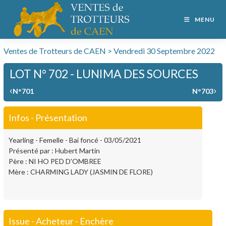
MENU
Ventes de Trotteurs de CAEN > Vendredi 30 Septembre 2022
LOT N° 702 - LUNIMA DES SOURCES
‹
›
N°701
N°703
Infos - Présentation
Yearling - Femelle - Bai foncé - 03/05/2021
Présenté par : Hubert Martin
Père : NI HO PED D'OMBREE
Mère : CHARMING LADY (JASMIN DE FLORE)
Issue - Acheteur - Enchère