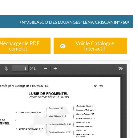
‹
›
–
N°758
LASCO DES LOUANGES
LENA CRISCANI
N°760
élécharger le PDF
Voir le Catalogue
complet
Interactif