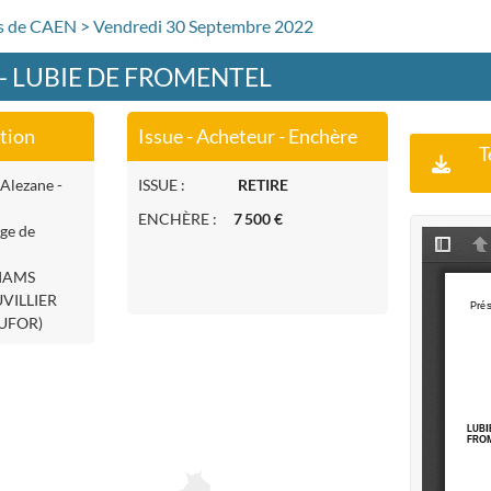
rs de CAEN > Vendredi 30 Septembre 2022
 - LUBIE DE FROMENTEL
ation
Issue - Acheteur - Enchère
T
 Alezane -
ISSUE :
RETIRE
ENCHÈRE :
7 500 €
age de
LIAMS
UVILLIER
UFOR)