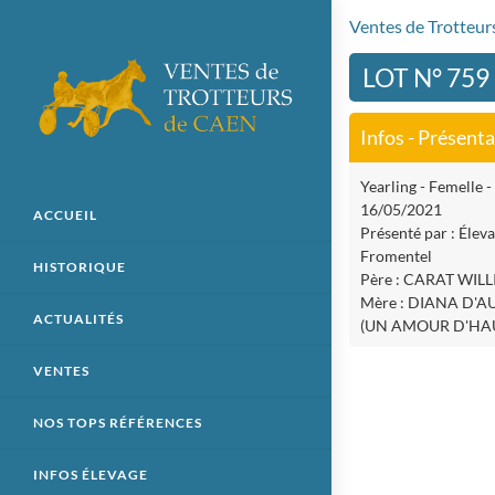
Ventes de Trotteu
LOT N° 759
Infos - Présent
Yearling - Femelle -
16/05/2021
ACCUEIL
Présenté par : Élev
Fromentel
HISTORIQUE
Père : CARAT WIL
Mère : DIANA D'A
ACTUALITÉS
(UN AMOUR D'HA
VENTES
NOS TOPS RÉFÉRENCES
INFOS ÉLEVAGE