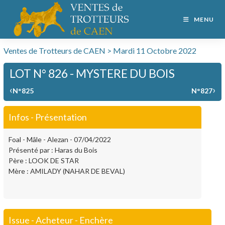
MENU
Ventes de Trotteurs de CAEN > Mardi 11 Octobre 2022
LOT N° 826 - MYSTERE DU BOIS
‹
›
N°825
N°827
Infos - Présentation
Foal - Mâle - Alezan - 07/04/2022
Présenté par : Haras du Bois
Père : LOOK DE STAR
Mère : AMILADY (NAHAR DE BEVAL)
Issue - Acheteur - Enchère