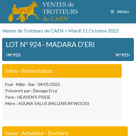
MENU
Ventes de Trotteurs de CAEN > Mardi 11 Octobre 2022
LOT N° 924 - MADARA D'ERI
‹
›
N°923
N°925
Infos - Présentation
Foal - Mâle - Bai - 04/05/2022
Présenté par : Élevage Erca
Père : HEAVEN'S PRIDE
Mère : ADUNA SALUS (MILLENIUM WOOD)
Issue - Acheteur - Enchère