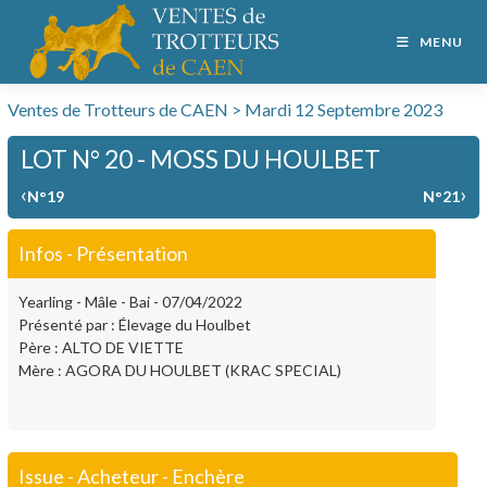
MENU
Ventes de Trotteurs de CAEN > Mardi 12 Septembre 2023
LOT N° 20 - MOSS DU HOULBET
‹
›
N°19
N°21
Infos - Présentation
Yearling - Mâle - Bai - 07/04/2022
Présenté par : Élevage du Houlbet
Père : ALTO DE VIETTE
Mère : AGORA DU HOULBET (KRAC SPECIAL)
Issue - Acheteur - Enchère