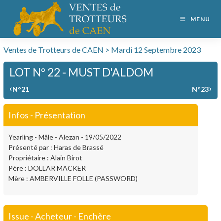
MENU
Ventes de Trotteurs de CAEN > Mardi 12 Septembre 2023
LOT N° 22 - MUST D'ALDOM
‹
›
N°21
N°23
Infos - Présentation
Yearling - Mâle - Alezan - 19/05/2022
Présenté par : Haras de Brassé
Propriétaire : Alain Birot
Père : DOLLAR MACKER
Mère : AMBERVILLE FOLLE (PASSWORD)
Issue - Acheteur - Enchère