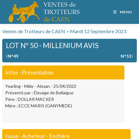
MENU
Ventes de Trotteurs de CAEN > Mardi 12 Septembre 2023
LOT N° 50 - MILLENIUM AVIS
‹
›
N°49
N°51
Infos - Présentation
Yearling - Mâle - Alezan - 25/04/2022
Présenté par : Élevage de Bellaigue
Père : DOLLAR MACKER
Mère : ECCE MARIS (GANYMEDE)
Issue - Acheteur - Enchère