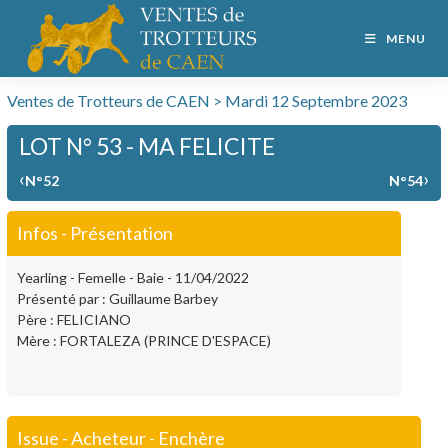
MENU
Ventes de Trotteurs de CAEN > Mardi 12 Septembre 2023
LOT N° 53 - MA FELICITE
‹
›
N°52
N°54
Infos - Présentation
Yearling - Femelle - Baie - 11/04/2022
Présenté par : Guillaume Barbey
Père : FELICIANO
Mère : FORTALEZA (PRINCE D'ESPACE)
Issue - Acheteur - Enchère