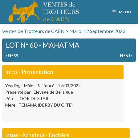
MENU
Ventes de Trotteurs de CAEN > Mardi 12 Septembre 2023
LOT N° 60 - MAHATMA
‹
›
N°59
N°61
Infos - Présentation
Yearling - Mâle - Bai foncé - 19/03/2022
Présenté par : Élevage de Bellaigue
Père : LOOK DE STAR
Mère : TEHAMA (DERBY DU GITE)
Issue - Acheteur - Enchère