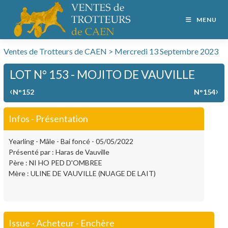
MENU
Ventes de Trotteurs de CAEN > Mercredi 13 Septembre 2023
LOT N° 153 - MOJITO DE VAUVILLE
‹
›
N°152
N°154
Infos - Présentation
Yearling - Mâle - Bai foncé - 05/05/2022
Présenté par : Haras de Vauville
Père : NI HO PED D'OMBREE
Mère : ULINE DE VAUVILLE (NUAGE DE LAIT)
Issue - Acheteur - Enchère