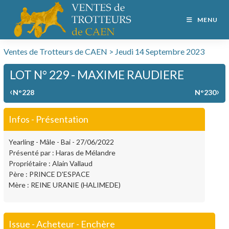
MENU
Ventes de Trotteurs de CAEN > Jeudi 14 Septembre 2023
LOT N° 229 - MAXIME RAUDIERE
‹
›
N°228
N°230
Infos - Présentation
Yearling - Mâle - Bai - 27/06/2022
Présenté par : Haras de Mélandre
Propriétaire : Alain Vallaud
Père : PRINCE D'ESPACE
Mère : REINE URANIE (HALIMEDE)
Issue - Acheteur - Enchère