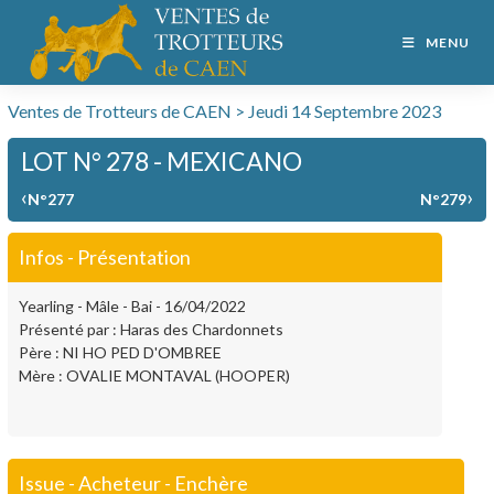
MENU
Ventes de Trotteurs de CAEN > Jeudi 14 Septembre 2023
LOT N° 278 - MEXICANO
‹
›
N°277
N°279
Infos - Présentation
Yearling - Mâle - Bai - 16/04/2022
Présenté par : Haras des Chardonnets
Père : NI HO PED D'OMBREE
Mère : OVALIE MONTAVAL (HOOPER)
Issue - Acheteur - Enchère