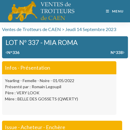
MENU
Ventes de Trotteurs de CAEN > Jeudi 14 Septembre 2023
LOT N° 337 - MIA ROMA
‹
›
N°336
N°338
Infos - Présentation
Yearling - Femelle - Noire - 01/05/2022
Présenté par : Romain Legoupil
Père : VERY LOOK
Mère : BELLE DES GOSSETS (QWERTY)
Issue - Acheteur - Enchère