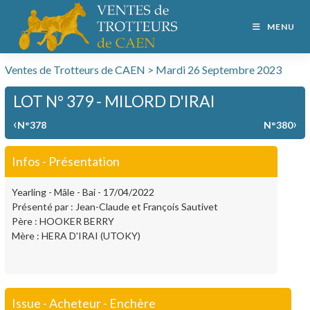
MENU
Ventes de Trotteurs de CAEN > Mardi 26 Septembre 2023
LOT N° 379 - MILORD D'IRAI
‹
›
N°378
N°380
Infos - Présentation
Yearling - Mâle - Bai - 17/04/2022
Présenté par : Jean-Claude et François Sautivet
Père : HOOKER BERRY
Mère : HERA D'IRAI (UTOKY)
Issue - Acheteur - Enchère