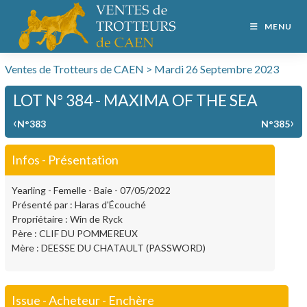
MENU
Ventes de Trotteurs de CAEN > Mardi 26 Septembre 2023
LOT N° 384 - MAXIMA OF THE SEA
‹
›
N°383
N°385
Infos - Présentation
Yearling - Femelle - Baie - 07/05/2022
Présenté par : Haras d'Écouché
Propriétaire : Win de Ryck
Père : CLIF DU POMMEREUX
Mère : DEESSE DU CHATAULT (PASSWORD)
Issue - Acheteur - Enchère