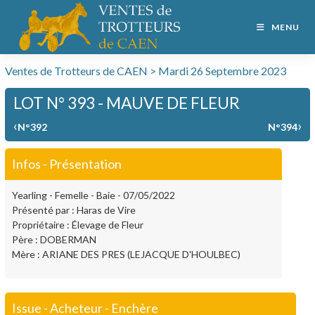
MENU
Ventes de Trotteurs de CAEN > Mardi 26 Septembre 2023
LOT N° 393 - MAUVE DE FLEUR
‹
›
N°392
N°394
Infos - Présentation
Yearling - Femelle - Baie - 07/05/2022
Présenté par : Haras de Vire
Propriétaire : Élevage de Fleur
Père : DOBERMAN
Mère : ARIANE DES PRES (LEJACQUE D'HOULBEC)
Issue - Acheteur - Enchère