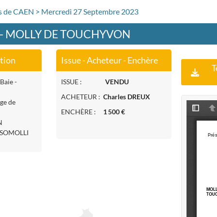
rs de CAEN > Mercredi 27 Septembre 2023
2 - MOLLY DE TOUCHYVON
ation
Issue - Acheteur - Enchère
T
Baie -
ISSUE :
VENDU
ACHETEUR :
Charles DREUX
age de
ENCHÈRE :
1 500 €
N
 SOMOLLI