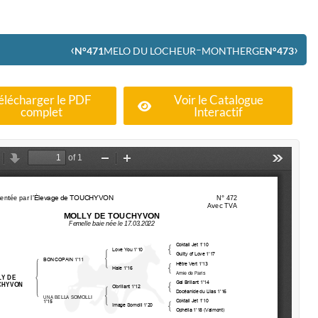
‹
›
–
N°471
MELO DU LOCHEUR
MONTHERGE
N°473
élécharger le PDF
Voir le Catalogue
complet
Interactif