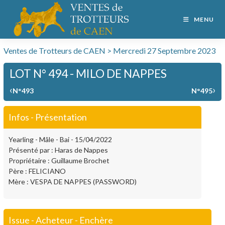
MENU
Ventes de Trotteurs de CAEN > Mercredi 27 Septembre 2023
LOT N° 494 - MILO DE NAPPES
‹
›
N°493
N°495
Infos - Présentation
Yearling - Mâle - Bai - 15/04/2022
Présenté par : Haras de Nappes
Propriétaire : Guillaume Brochet
Père : FELICIANO
Mère : VESPA DE NAPPES (PASSWORD)
Issue - Acheteur - Enchère