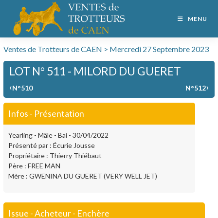
MENU
Ventes de Trotteurs de CAEN > Mercredi 27 Septembre 2023
LOT N° 511 - MILORD DU GUERET
‹
›
N°510
N°512
Infos - Présentation
Yearling - Mâle - Bai - 30/04/2022
Présenté par : Écurie Jousse
Propriétaire : Thierry Thiébaut
Père : FREE MAN
Mère : GWENINA DU GUERET (VERY WELL JET)
Issue - Acheteur - Enchère